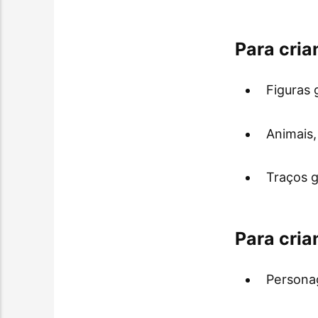
Para cria
Figuras
Animais,
Traços g
Para cria
Persona