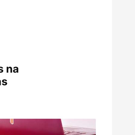
s na
as