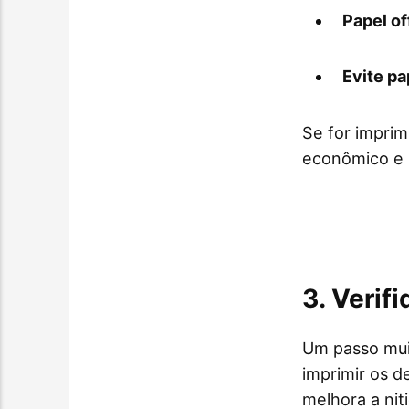
Papel of
Evite pa
Se for imprim
econômico e 
3. Verif
Um passo mui
imprimir os d
melhora a nit