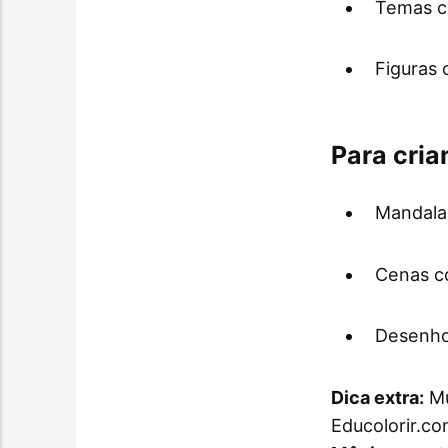
Temas co
Figuras 
Para cria
Mandalas
Cenas c
Desenhos
Dica extra:
Mu
Educolorir.co