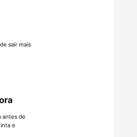
.
de sair mais
ora
a antes de
inta e