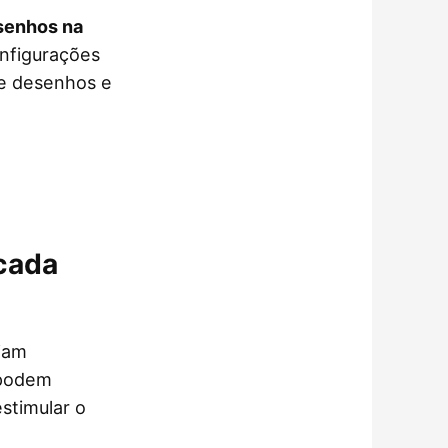
esenhos na
onfigurações
de desenhos e
cada
ejam
 podem
stimular o