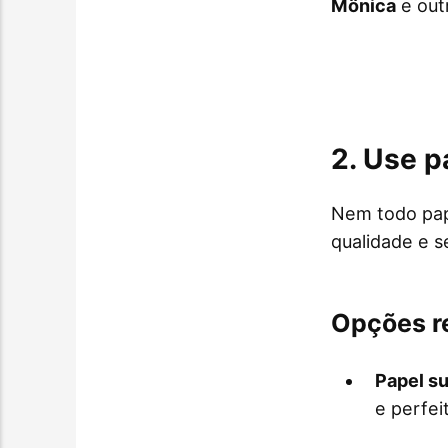
Mônica
e out
2. Use 
Nem todo pape
qualidade e s
Opções r
Papel su
e perfei