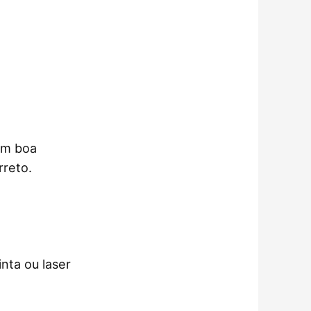
om boa
rreto.
inta ou laser