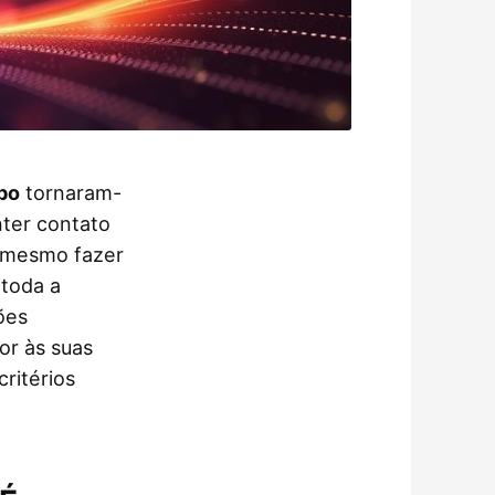
po
tornaram-
nter contato
é mesmo fazer
toda a
ões
or às suas
ritérios