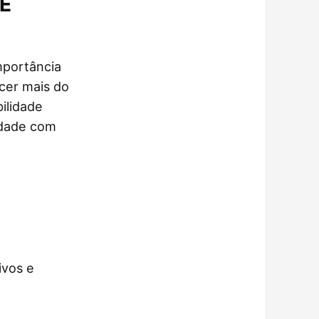
 É
mportância
cer mais do
bilidade
lidade com
ivos e