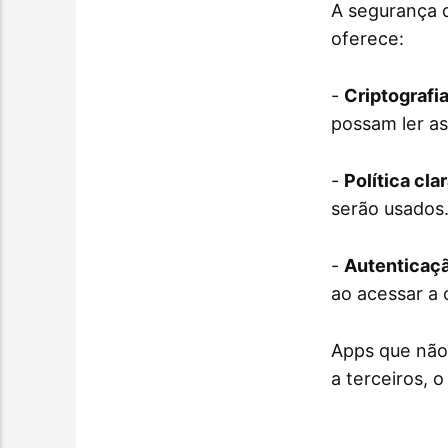
A segurança d
oferece:
-
Criptografi
possam ler a
-
Política cla
serão usados
-
Autenticaçã
ao acessar a 
Apps que não
a terceiros, 