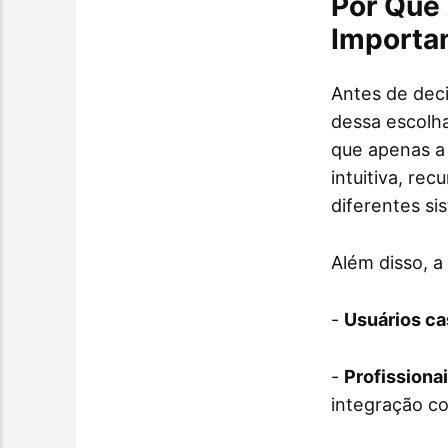
Por Que
Importa
Antes de deci
dessa escolh
que apenas a 
intuitiva, rec
diferentes si
Além disso, a
-
Usuários ca
-
Profissiona
integração c