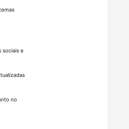
stemas
 sociais e
tualizadas
anto no