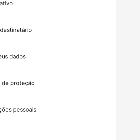
ativo
destinatário
eus dados
a de proteção
ções pessoais