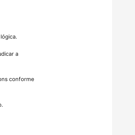
lógica.
dicar a
 sons conforme
p.