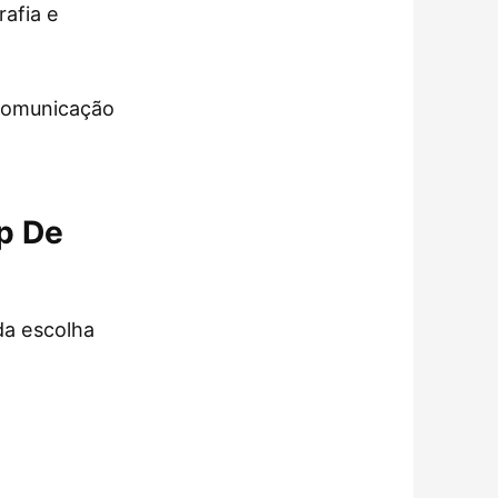
rafia e
 comunicação
pp De
da escolha