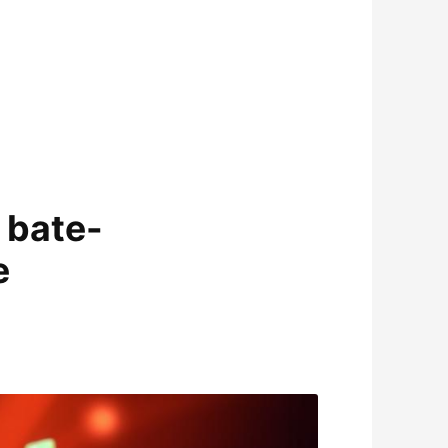
 bate-
e