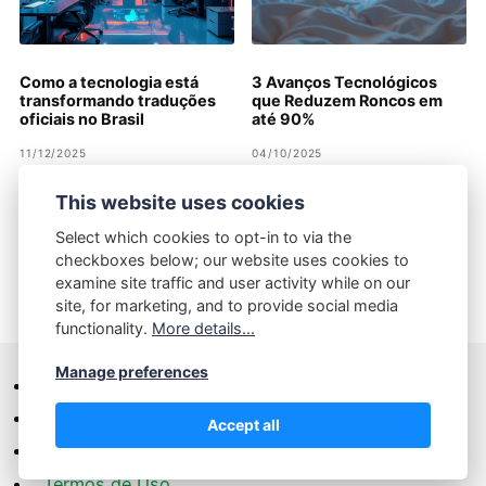
Como a tecnologia está
3 Avanços Tecnológicos
transformando traduções
que Reduzem Roncos em
oficiais no Brasil
até 90%
11/12/2025
04/10/2025
This website uses cookies
Select which cookies to opt-in to via the
checkboxes below; our website uses cookies to
examine site traffic and user activity while on our
site, for marketing, and to provide social media
2025
functionality.
More details...
Manage preferences
Home
Contato
Accept all
Política de Privacidade
Termos de Uso