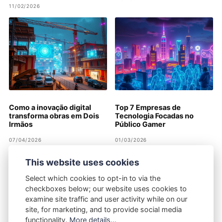
11/02/2026
Como a inovação digital
Top 7 Empresas de
transforma obras em Dois
Tecnologia Focadas no
Irmãos
Público Gamer
07/04/2026
01/03/2026
This website uses cookies
Select which cookies to opt-in to via the
checkboxes below; our website uses cookies to
examine site traffic and user activity while on our
site, for marketing, and to provide social media
2025
functionality.
More details...